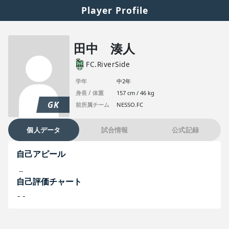
Player Profile
田中 湊人
FC.RiverSide
学年
中2年
身長 / 体重
157 cm / 46 kg
GK
前所属チーム
NESSO.FC
個人データ
試合情報
公式記録
自己アピール
--
自己評価チャート
--