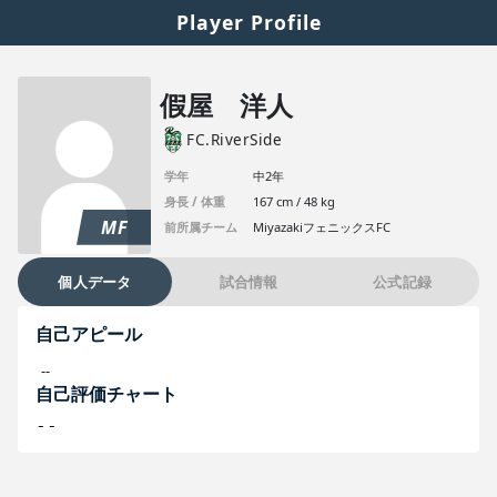
Player Profile
假屋 洋人
FC.RiverSide
学年
中2年
身長 / 体重
167 cm / 48 kg
MF
前所属チーム
MiyazakiフェニックスFC
個人データ
試合情報
公式記録
自己アピール
--
自己評価チャート
--