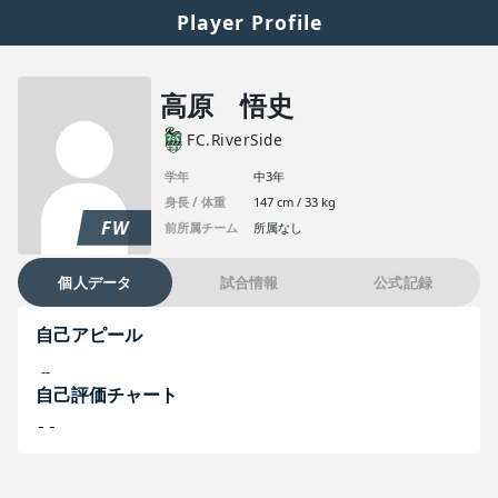
Player Profile
高原 悟史
FC.RiverSide
学年
中3年
身長 / 体重
147 cm / 33 kg
FW
前所属チーム
所属なし
個人データ
試合情報
公式記録
自己アピール
--
自己評価チャート
--