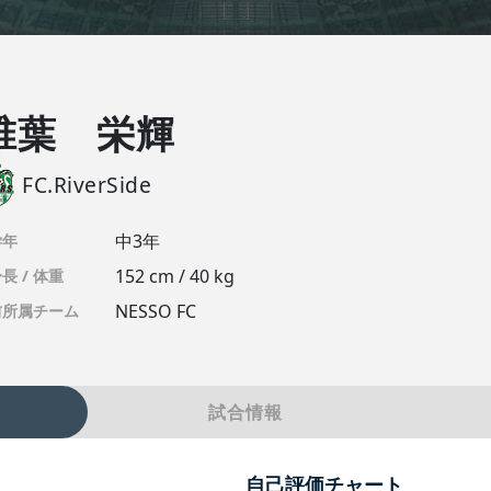
椎葉 栄輝
FC.RiverSide
中3年
学年
152 cm / 40 kg
長 / 体重
NESSO FC
前所属チーム
試合情報
自己評価チャート