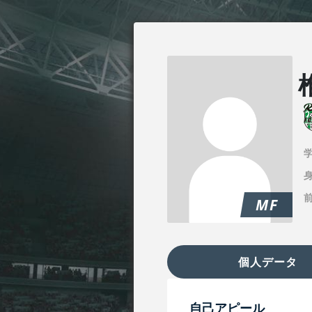
身
MF
個人データ
自己アピール