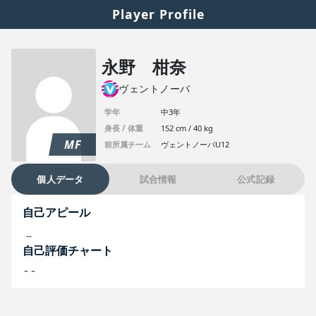
Player Profile
永野 柑奈
ヴェントノーバ
学年
中3年
身長 / 体重
152 cm / 40 kg
MF
前所属チーム
ヴェントノーバU12
個人データ
試合情報
公式記録
自己アピール
--
自己評価チャート
--