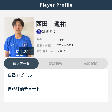
Player Profile
西田 遥祐
筑後ＦＣ
学年
中3年
身長 / 体重
170 cm / 63 kg
DF
前所属チーム
大木FC
個人データ
試合情報
公式記録
自己アピール
--
自己評価チャート
--