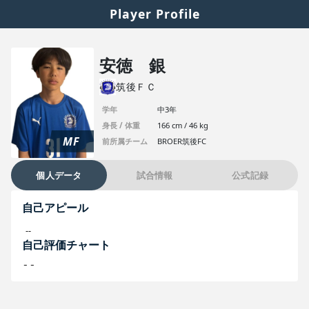
Player Profile
安徳 銀
筑後ＦＣ
学年
中3年
身長 / 体重
166 cm / 46 kg
MF
前所属チーム
BROER筑後FC
個人データ
試合情報
公式記録
自己アピール
--
自己評価チャート
--