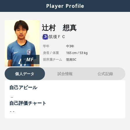
Player Profile
辻村 想真
筑後ＦＣ
学年
中3年
身長 / 体重
165 cm / 53 kg
MF
前所属チーム
筑南SC
個人データ
試合情報
公式記録
自己アピール
--
自己評価チャート
--