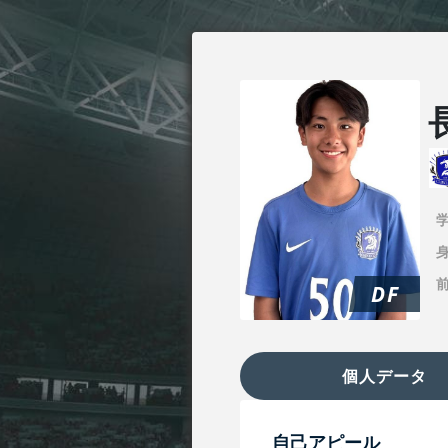
身
DF
個人データ
自己アピール