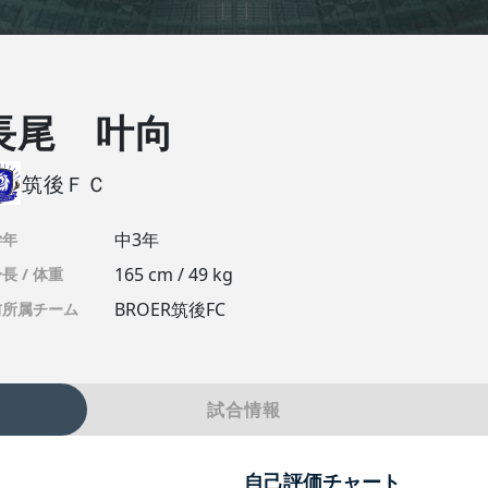
長尾 叶向
筑後ＦＣ
中3年
学年
165 cm / 49 kg
長 / 体重
BROER筑後FC
前所属チーム
試合情報
自己評価チャート