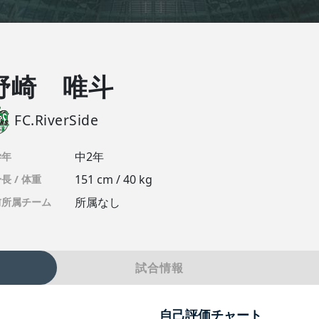
野崎 唯斗
FC.RiverSide
中2年
学年
151 cm / 40 kg
長 / 体重
所属なし
前所属チーム
試合情報
自己評価チャート