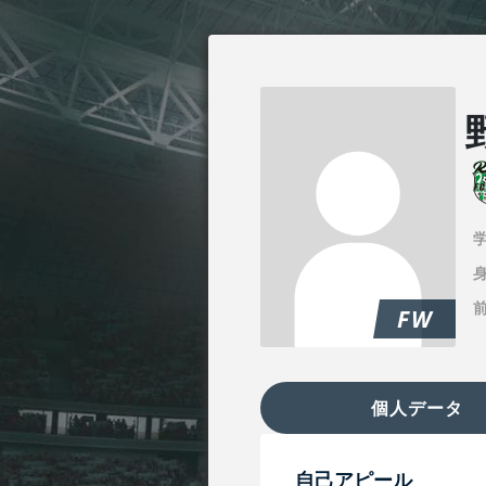
身
FW
個人データ
自己アピール