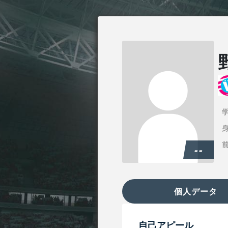
身
--
個人データ
自己アピール