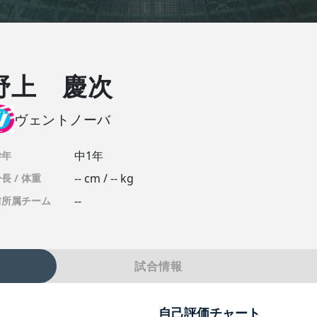
野上 慶次
ヴェントノーバ
中1年
学年
-- cm / -- kg
長 / 体重
--
前所属チーム
試合情報
自己評価チャート