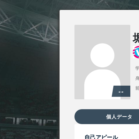
身
--
個人データ
自己アピール