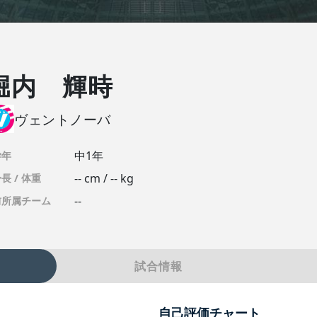
堀内 輝時
ヴェントノーバ
中1年
学年
-- cm / -- kg
長 / 体重
--
前所属チーム
試合情報
自己評価チャート