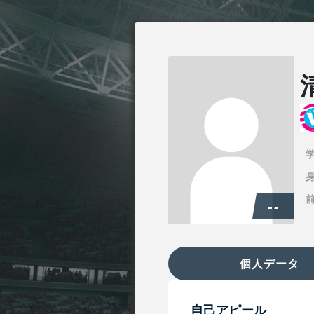
身
--
個人データ
自己アピール