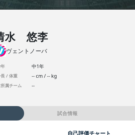
清水 悠李
ヴェントノーバ
中1年
学年
-- cm / -- kg
長 / 体重
--
前所属チーム
試合情報
自己評価チャート