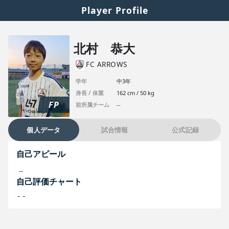
Player Profile
北村 恭大
FC ARROWS
学年
中3年
身長 / 体重
162 cm / 50 kg
FP
前所属チーム
--
個人データ
試合情報
公式記録
自己アピール
--
自己評価チャート
--