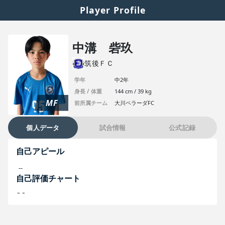
Player Profile
中溝 砦玖
筑後ＦＣ
学年
中2年
身長 / 体重
144 cm / 39 kg
MF
前所属チーム
大川ペラーダFC
個人データ
試合情報
公式記録
自己アピール
--
自己評価チャート
--