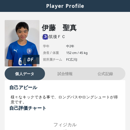
Player Profile
伊藤 聖真
筑後ＦＣ
学年
中2年
身長 / 体重
152 cm / 45 kg
DF
前所属チーム
FC広川J
個人データ
試合情報
公式記録
自己アピール
様々なキックできる事で、ロングパスやロングシュートが得
意です。
自己評価チャート