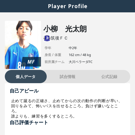
Player Profile
小柳 光太朗
筑後ＦＣ
学年
中2年
身長 / 体重
162 cm / 48 kg
MF
前所属チーム
大川ペラーダFC
個人データ
試合情報
公式記録
自己アピール
止めて蹴るの正確さ、止めてからの次の動作の判断が早い、
回りをみて、怖いパスを出せるところ。負けず嫌いなとこ
ろ。

誰よりも、練習を多くするところ。
自己評価チャート