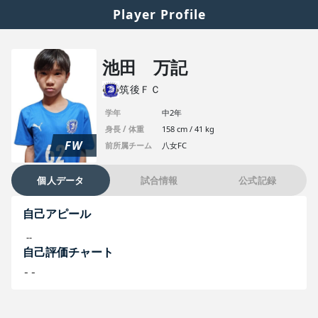
Player Profile
池田 万記
筑後ＦＣ
学年
中2年
身長 / 体重
158 cm / 41 kg
FW
前所属チーム
八女FC
個人データ
試合情報
公式記録
自己アピール
--
自己評価チャート
--