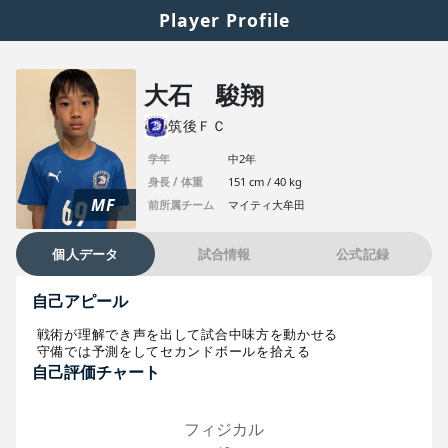
Player Profile
大石 駿翔
筑後ＦＣ
学年
中2年
身長 / 体重
151 cm / 40 kg
MF
前所属チーム
マイティ大牟田
個人データ
試合情報
公式記録
自己アピール
戦術が理解でき声を出して試合中味方を動かせる

守備では予測をしてセカンドボールを拾える
自己評価チャート