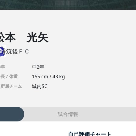
松本 光矢
筑後ＦＣ
中2年
学年
155 cm / 43 kg
長 / 体重
城内SC
前所属チーム
試合情報
自己評価チャート