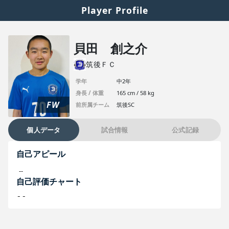
Player Profile
貝田 創之介
筑後ＦＣ
学年
中2年
身長 / 体重
165 cm / 58 kg
FW
前所属チーム
筑後SC
個人データ
試合情報
公式記録
自己アピール
--
自己評価チャート
--