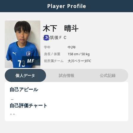
Player Profile
木下 晴斗
筑後ＦＣ
学年
中2年
身長 / 体重
158 cm / 50 kg
MF
前所属チーム
大川ペラーダFC
個人データ
試合情報
公式記録
自己アピール
--
自己評価チャート
--