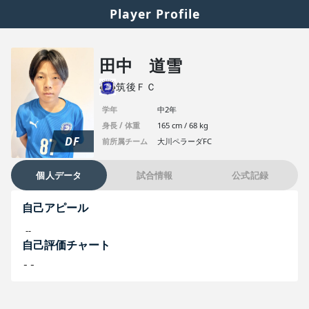
Player Profile
田中 道雪
筑後ＦＣ
学年
中2年
身長 / 体重
165 cm / 68 kg
DF
前所属チーム
大川ペラーダFC
個人データ
試合情報
公式記録
自己アピール
--
自己評価チャート
--