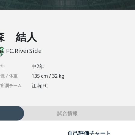
森 結人
FC.RiverSide
中2年
学年
135 cm / 32 kg
長 / 体重
江南JFC
前所属チーム
試合情報
自己評価チャート