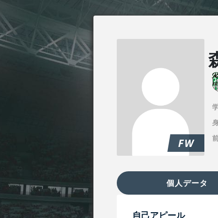
身
FW
個人データ
自己アピール