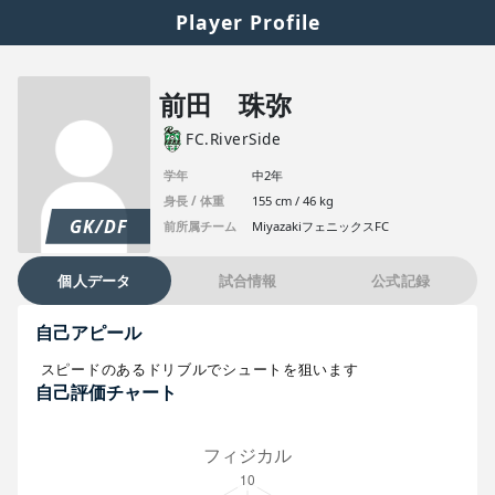
Player Profile
前田 珠弥
FC.RiverSide
学年
中2年
身長 / 体重
155 cm / 46 kg
GK/DF
前所属チーム
MiyazakiフェニックスFC
個人データ
試合情報
公式記録
自己アピール
スピードのあるドリブルでシュートを狙います
自己評価チャート