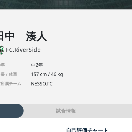
田中 湊人
FC.RiverSide
中2年
学年
157 cm / 46 kg
長 / 体重
NESSO.FC
前所属チーム
試合情報
自己評価チャート