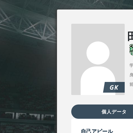
身
GK
個人データ
自己アピール