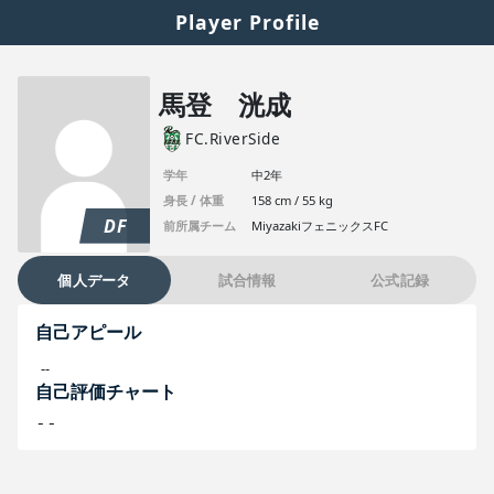
Player Profile
馬登 洸成
FC.RiverSide
学年
中2年
身長 / 体重
158 cm / 55 kg
DF
前所属チーム
MiyazakiフェニックスFC
個人データ
試合情報
公式記録
自己アピール
--
自己評価チャート
--