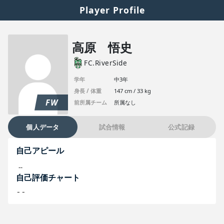
Player Profile
高原 悟史
FC.RiverSide
学年
中3年
身長 / 体重
147 cm / 33 kg
FW
前所属チーム
所属なし
個人データ
試合情報
公式記録
自己アピール
--
自己評価チャート
--