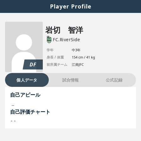
Player Profile
岩切 智洋
FC.RiverSide
学年
中3年
身長 / 体重
154 cm / 41 kg
DF
前所属チーム
江南JFC
個人データ
試合情報
公式記録
自己アピール
--
自己評価チャート
--