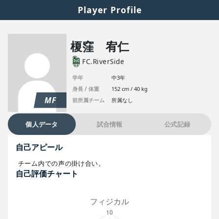
Player Profile
榎窪 宥仁
FC.RiverSide
学年
中3年
身長 / 体重
152 cm / 40 kg
MF
前所属チーム
所属なし
個人データ
試合情報
公式記録
自己アピール
チーム内での声の掛け合い。
自己評価チャート