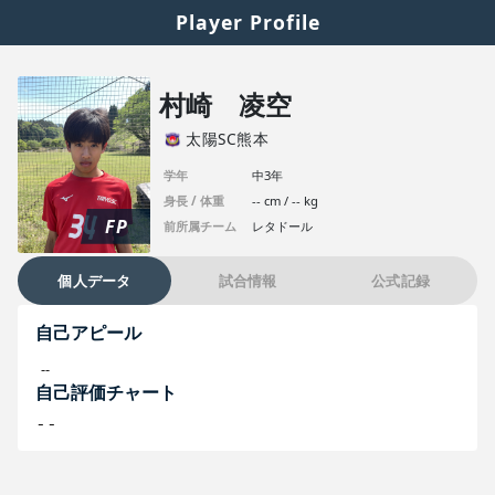
Player Profile
村崎 凌空
太陽SC熊本
学年
中3年
身長 / 体重
-- cm / -- kg
FP
前所属チーム
レタドール
個人データ
試合情報
公式記録
自己アピール
--
自己評価チャート
--