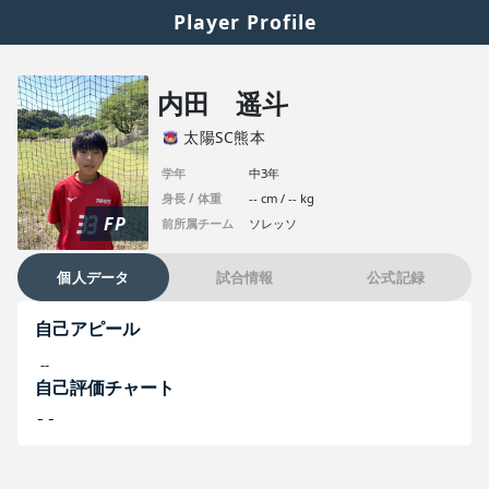
Player Profile
内田 遥斗
太陽SC熊本
学年
中3年
身長 / 体重
-- cm / -- kg
FP
前所属チーム
ソレッソ
個人データ
試合情報
公式記録
自己アピール
--
自己評価チャート
--