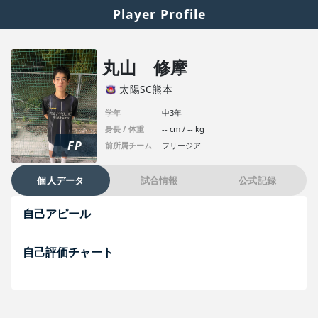
Player Profile
丸山 修摩
太陽SC熊本
学年
中3年
身長 / 体重
-- cm / -- kg
FP
前所属チーム
フリージア
個人データ
試合情報
公式記録
自己アピール
--
自己評価チャート
--