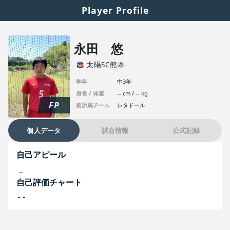
Player Profile
永田 悠
太陽SC熊本
学年
中3年
身長 / 体重
-- cm / -- kg
FP
前所属チーム
レタドール
個人データ
試合情報
公式記録
自己アピール
--
自己評価チャート
--