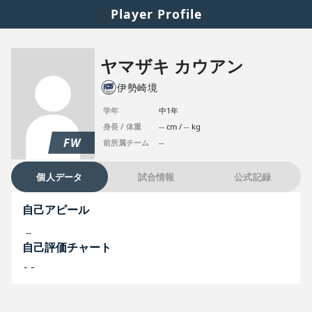
Player Profile
ヤマザキ カウアン
伊勢崎境
学年
中1年
身長 / 体重
-- cm / -- kg
FW
前所属チーム
--
個人データ
試合情報
公式記録
自己アピール
--
自己評価チャート
--