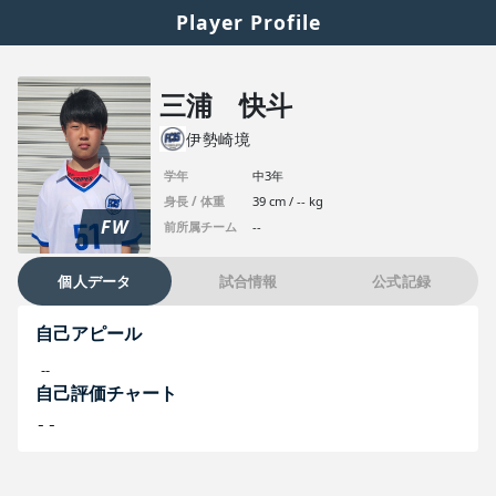
Player Profile
三浦 快斗
伊勢崎境
学年
中3年
身長 / 体重
39 cm / -- kg
FW
前所属チーム
--
個人データ
試合情報
公式記録
自己アピール
--
自己評価チャート
--