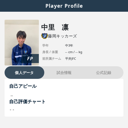
Player Profile
中里 凛
藤岡キッカーズ
学年
中3年
身長 / 体重
-- cm / -- kg
FP
前所属チーム
平井JFC
個人データ
試合情報
公式記録
自己アピール
--
自己評価チャート
--