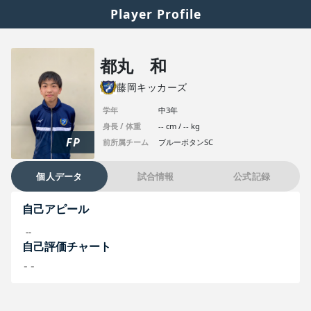
Player Profile
都丸 和
藤岡キッカーズ
学年
中3年
身長 / 体重
-- cm / -- kg
FP
前所属チーム
ブルーボタンSC
個人データ
試合情報
公式記録
自己アピール
--
自己評価チャート
--