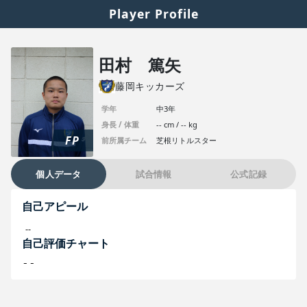
Player Profile
田村 篤矢
藤岡キッカーズ
学年
中3年
身長 / 体重
-- cm / -- kg
FP
前所属チーム
芝根リトルスター
個人データ
試合情報
公式記録
自己アピール
--
自己評価チャート
--