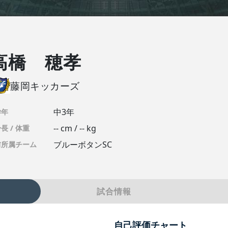
高橋 穂孝
藤岡キッカーズ
中3年
学年
-- cm / -- kg
長 / 体重
ブルーボタンSC
前所属チーム
試合情報
自己評価チャート