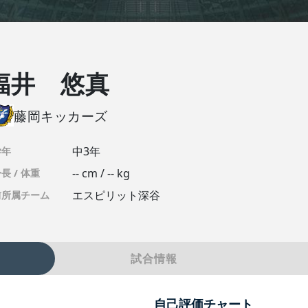
福井 悠真
藤岡キッカーズ
中3年
学年
-- cm / -- kg
長 / 体重
エスピリット深谷
前所属チーム
試合情報
自己評価チャート