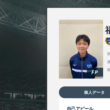
身
FP
個人データ
自己アピール