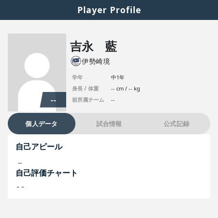
Player Profile
吉永 藍
伊勢崎境
学年
中1年
身長 / 体重
-- cm / -- kg
--
前所属チーム
--
個人データ
試合情報
公式記録
自己アピール
--
自己評価チャート
--