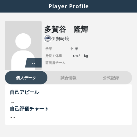
Player Profile
多賀谷 隆輝
伊勢崎境
学年
中1年
身長 / 体重
-- cm / -- kg
--
前所属チーム
--
個人データ
試合情報
公式記録
自己アピール
--
自己評価チャート
--