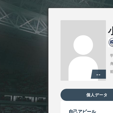
身
--
個人データ
自己アピール