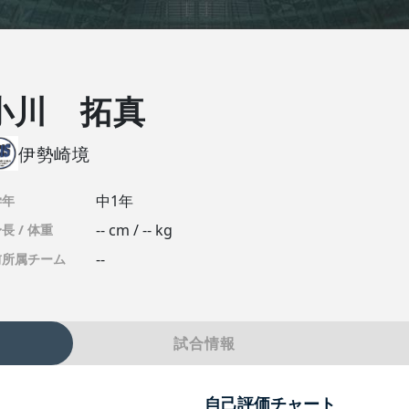
小川 拓真
伊勢崎境
中1年
学年
-- cm / -- kg
長 / 体重
--
前所属チーム
試合情報
自己評価チャート