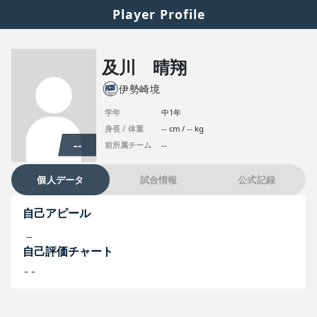
Player Profile
及川 晴翔
伊勢崎境
学年
中1年
身長 / 体重
-- cm / -- kg
--
前所属チーム
--
個人データ
試合情報
公式記録
自己アピール
--
自己評価チャート
--