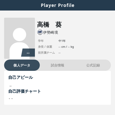
Player Profile
高橋 葵
伊勢崎境
学年
中1年
身長 / 体重
-- cm / -- kg
--
前所属チーム
--
個人データ
試合情報
公式記録
自己アピール
--
自己評価チャート
--