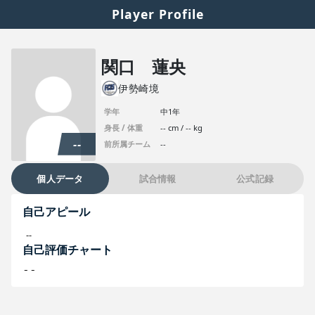
Player Profile
関口 蓮央
伊勢崎境
学年
中1年
身長 / 体重
-- cm / -- kg
--
前所属チーム
--
個人データ
試合情報
公式記録
自己アピール
--
自己評価チャート
--