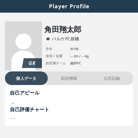
Player Profile
角田翔太郎
パルケFC前橋
学年
中1年
身長 / 体重
-- cm / -- kg
GK
前所属チーム
細井FC
個人データ
試合情報
公式記録
自己アピール
--
自己評価チャート
--