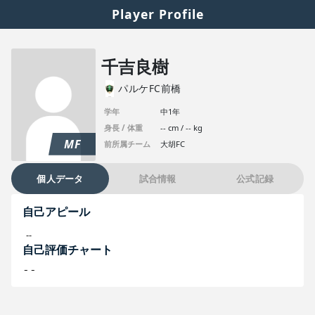
Player Profile
千吉良樹
パルケFC前橋
学年
中1年
身長 / 体重
-- cm / -- kg
MF
前所属チーム
大胡FC
個人データ
試合情報
公式記録
自己アピール
--
自己評価チャート
--