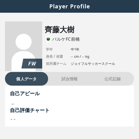
Player Profile
齊藤大樹
パルケFC前橋
学年
中1年
身長 / 体重
-- cm / -- kg
FW
前所属チーム
ジョイフルサッカースクール
個人データ
試合情報
公式記録
自己アピール
--
自己評価チャート
--